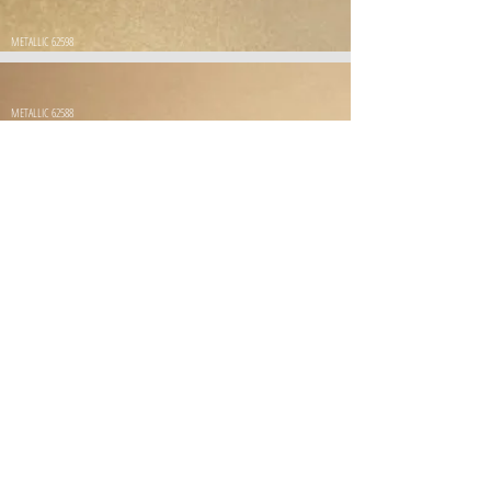
METALLIC 62598
METALLIC 62588
METALLIC 62585
METALLIC 62596
METALLIC 63077
CONTACTO:
INFO@DURANIT.NET
EMPRESA
CONTACTS
© 2022 DURANIT ITALIA