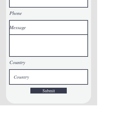
Phone
Message
Country
Submit
Se hai domande, non esitare a contattarci: faremo
in modo di rispondere tempestivamente. Per
richieste di progetti o collaborazioni, non esitate a
condividere i dettagli con noi. Restiamo in attesa
della vostra risposta!