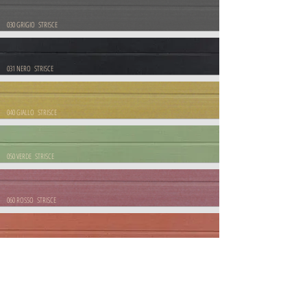
030 GRIGIO STRISCE
031 NERO STRISCE
040 GIALLO STRISCE
050 VERDE STRISCE
060 ROSSO STRISCE
061 TERRACOTTA STRISCE
070 TERRA STRISCE